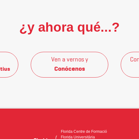
¿y ahora qué...?
Ven a vernos y
Con
Conócenos
tius
Florida Centre de Formació
Florida Universitària