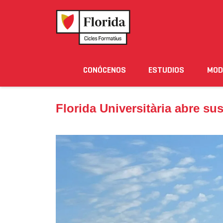
Home
›
Noticias
›
Florida Universitària abre sus 
CONÓCENOS
ESTUDIOS
MOD
Noticias
Eventos
Blog
Solicita Informació
Florida Universitària abre s