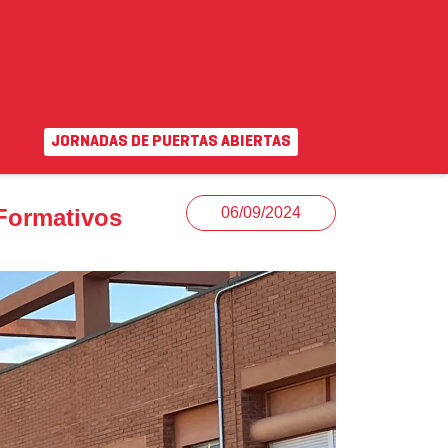
JORNADAS DE PUERTAS ABIERTAS
EN
|
VA
uda
Campus virtual
 Formativos
06/09/2024