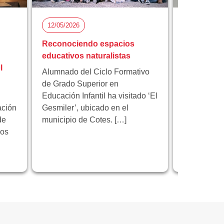
12/05/2026
05/05/2026
Reconociendo espacios
Florida Ci
educativos naturalistas
participa 
l
proyecto 
Alumnado del Ciclo Formativo
innovación
de Grado Superior en
Educación Infantil ha visitado ‘El
Florida Cic
ación
Gesmiler’, ubicado en el
participa e
de
municipio de Cotes. […]
educativo 
los
programa 
centrado en
innovación