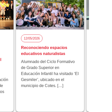
12/05/2026
05/05/2026
Reconociendo espacios
Florida Ci
educativos naturalistas
participa 
l
proyecto 
Alumnado del Ciclo Formativo
innovación
de Grado Superior en
Educación Infantil ha visitado ‘El
Florida Cic
ación
Gesmiler’, ubicado en el
participa e
de
municipio de Cotes. […]
educativo 
los
programa 
centrado en
innovación