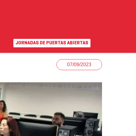
JORNADAS DE PUERTAS ABIERTAS
EN
|
VA
uda
Campus virtual
07/09/2023