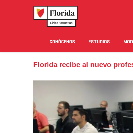
Home
›
Noticias
›
Florida recibe al nuevo profeso
CONÓCENOS
ESTUDIOS
MOD
Noticias
Eventos
Blog
Solicita Informació
Florida recibe al nuevo prof