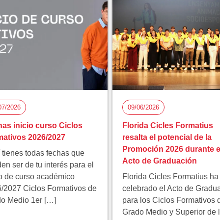
07/2026
09/06/2026
as inicio curso Ciclos
Florida Cicles Formatius
ativos 2026/2027
resalta el potencial de la
Promoción 2026 durante e
 tienes todas fechas que
Acto de Graduación
en ser de tu interés para el
io de curso académico
Florida Cicles Formatius ha
/2027 Ciclos Formativos de
celebrado el Acto de Gradu
o Medio 1er […]
para los Ciclos Formativos 
Grado Medio y Superior de 