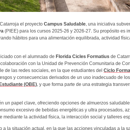
Catarroja el proyecto
Campus Saludable
, una iniciativa subv
va
(PIEE) para los cursos 2025-26 y 2026-27. Su propósito es im
ndo hábitos para una alimentación equilibrada, actividad físic
niciado con el alumnado de
Florida Cicles Formatius
de Catarr
n colaboración con la Unidad de Prevención Comunitaria de Co
e de las redes sociales, en la que estudiantes del
Ciclo Forma
esgos y consecuencias derivados de un uso inadecuado de los 
 Estudiante (OBE)
, y que forma parte de una estrategia trans
én un papel clave, ofreciendo opciones de almuerzos saludabl
onsumo excesivo de bebidas energéticas y ultra procesados, azú
ediante la actividad física, la interacción social y talleres e
to a la situación actual, en la que las acciones vinculadas a la