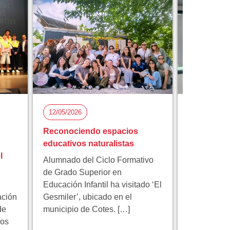
12/05/2026
05/05/2026
Reconociendo espacios
Florida Ci
educativos naturalistas
participa 
l
proyecto 
Alumnado del Ciclo Formativo
innovación
de Grado Superior en
Educación Infantil ha visitado ‘El
Florida Cic
ación
Gesmiler’, ubicado en el
participa e
de
municipio de Cotes. […]
educativo 
los
programa 