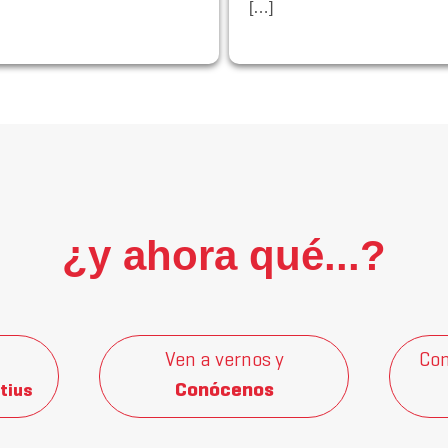
[…]
¿y ahora qué...?
Ven a vernos y
Con
Conócenos
tius