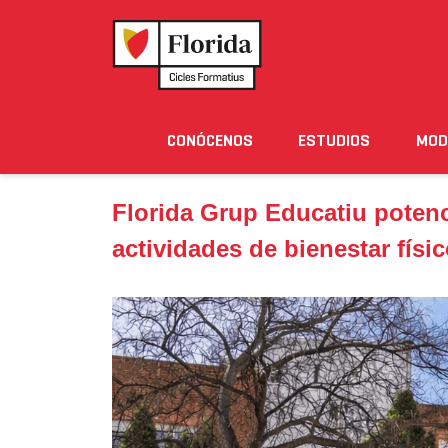
Home
›
Noticias
›
Florida Grup Educatiu potencia 
CONÓCENOS
ESTUDIOS
MOD
Noticias
Eventos
Blog
Solicita Informació
Florida Grup Educatiu poten
actividades de bienestar físi