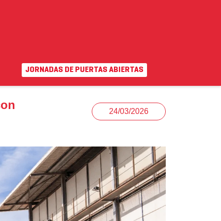
y emocional
JORNADAS DE PUERTAS ABIERTAS
EN
|
VA
uda
Campus virtual
con
24/03/2026