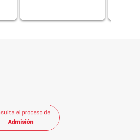
centrado en
innovación
sulta el proceso de
Admisión