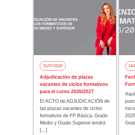
31/07/2026
14/
Adjudicación de plazas
Fech
vacantes de ciclos formativos
Form
para el curso 2026/2027
Aquí
El ACTO de ADJUDICACIÓN de
pued
las plazas vacantes de ciclos
inic
formativos de FP Básica, Grado
2026
Medio y Grado Superior tendrá
Grad
[…]