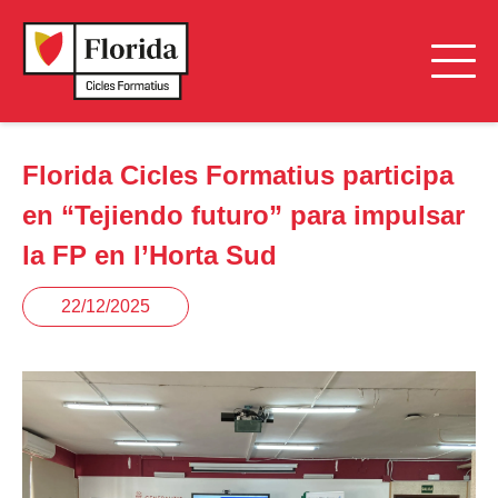
Florida Cicles Formatius participa
en “Tejiendo futuro” para impulsar
la FP en l’Horta Sud
22/12/2025