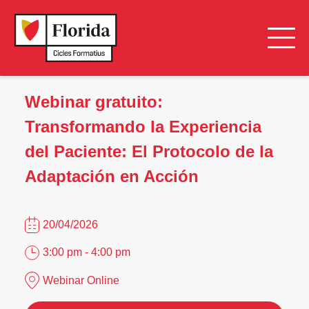
Webinar gratuito:
Transformando la Experiencia
del Paciente: El Protocolo de la
Adaptación en Acción
20/04/2026
3:00 pm - 4:00 pm
Webinar Online