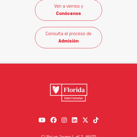
Ven a vernos y
Conócenos
Consulta el proceso de
Admisión
C/ Rei en Jaume I, nº 2, 46470