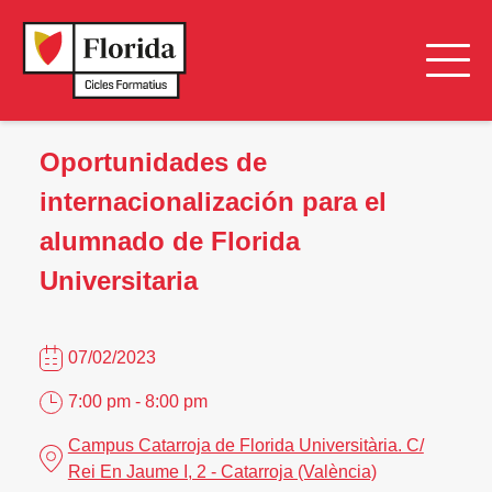
Oportunidades de
internacionalización para el
alumnado de Florida
Universitaria
07/02/2023
7:00 pm - 8:00 pm
Campus Catarroja de Florida Universitària. C/
Rei En Jaume I, 2 - Catarroja (València)