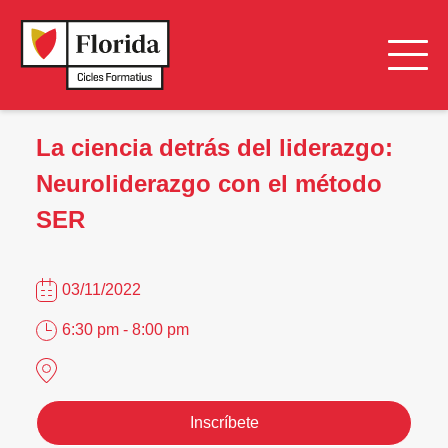
La ciencia detrás del liderazgo:
Neuroliderazgo con el método
SER
03/11/2022
6:30 pm - 8:00 pm
Inscríbete