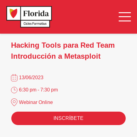
Hacking Tools para Red Team
Introducción a Metasploit
13/06/2023
6:30 pm - 7:30 pm
Webinar Online
INSCRÍBETE