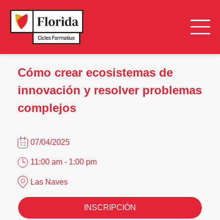
Cómo crear ecosistemas de
innovación y resolver problemas
complejos
07/04/2025
11:00 am - 1:00 pm
Las Naves
INSCRIPCIÓN