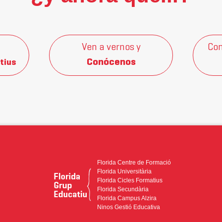
Ven a vernos y
Con
Conócenos
tius
Florida Centre de Formació
Florida Universitària
Florida Cicles Formatius
Florida Secundària
Florida Campus Alzira
Ninos Gestió Educativa