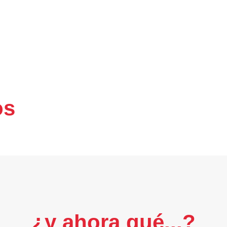
os
¿y ahora qué...?