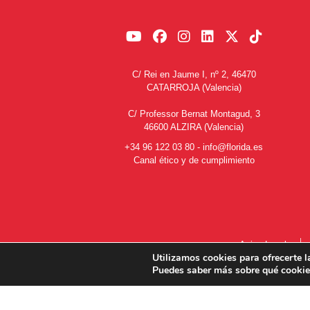
C/ Rei en Jaume I, nº 2, 46470
CATARROJA (Valencia)
C/ Professor Bernat Montagud, 3
46600 ALZIRA (Valencia)
+34 96 122 03 80
-
info@florida.es
Canal ético y de cumplimiento
Aviso Legal
Utilizamos cookies para ofrecerte l
Puedes saber más sobre qué cookies