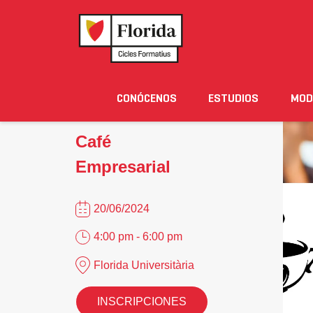
Home
›
Eventos
›
Café Empresarial
CONÓCENOS
ESTUDIOS
MOD
Noticias
Eventos
Blog
Solicita Informació
Café
Empresarial
20/06/2024
4:00 pm - 6:00 pm
Florida Universitària
INSCRIPCIONES