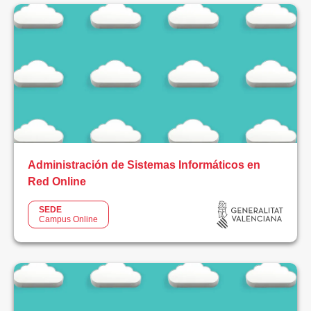
Logística
Negocios
Sanidad
TIC
Videojuegos
Administración de Sistemas Informáticos en
Red Online
MODALIDAD
SEDE
Campus Online
Online
Presencial
Semipresencial