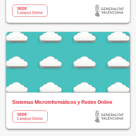
SEDE
Ciclo
Campus Online
Formativo
FP
Básica
Otros
Estudios
ÁREA
TEMÁTICA
Deporte
Sistemas Microinformáticos y Redes Online
Educación
SEDE
Campus Online
Ingeniería