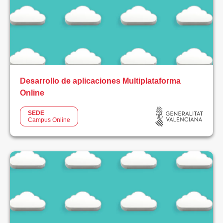
SEDE
Todos
Campus
Online
Desarrollo de aplicaciones Multiplataforma
Online
Campus
Alzira
SEDE
Campus Online
Campus
Catarroja
Campus
Valencia