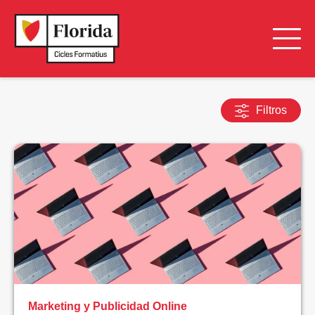
Filtros
LIMPIAR
FILTROS
BUSCAR
TIPO
DE
FORMACIÓN
Todos
Marketing y Publicidad Online