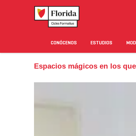
Home
›
Noticias
›
Espacios mágicos en los que ap
CONÓCENOS
ESTUDIOS
MOD
Noticias
Eventos
Blog
Solicita Informació
Espacios mágicos en los que