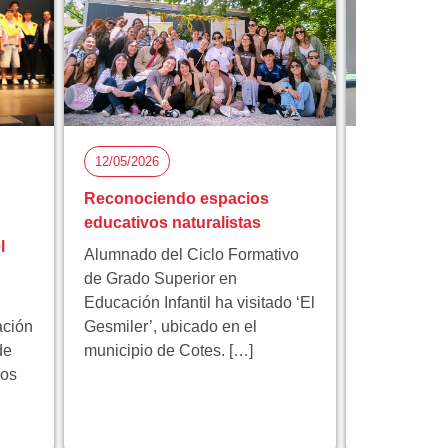
12/05/2026
05/05/2026
Reconociendo espacios
Florida Ci
educativos naturalistas
participa 
l
proyecto 
Alumnado del Ciclo Formativo
innovación
de Grado Superior en
Educación Infantil ha visitado ‘El
Florida Cic
ación
Gesmiler’, ubicado en el
participa e
de
municipio de Cotes. […]
educativo 
los
programa 
centrado en
innovación