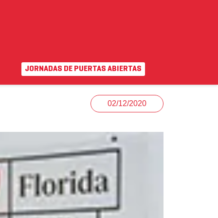
JORNADAS DE PUERTAS ABIERTAS
EN
|
VA
uda
Campus virtual
02/12/2020