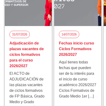
31/07/2026
14/07/2026
Adjudicación de
Fechas inicio curso
plazas vacantes de
Ciclos Formativos
ciclos formativos
2026/2027
para el curso
Aquí tienes todas
2026/2027
fechas que pueden
El ACTO de
ser de tu interés para
ADJUDICACIÓN de
el inicio de curso
las plazas vacantes
académico 2026/2027
de ciclos formativos
Ciclos Formativos de
de FP Básica, Grado
Grado Medio 1er […]
Medio y Grado