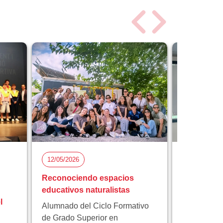
12/05/2026
05/05/2026
Reconociendo espacios
Florida Ci
educativos naturalistas
participa 
l
proyecto 
Alumnado del Ciclo Formativo
innovación
de Grado Superior en