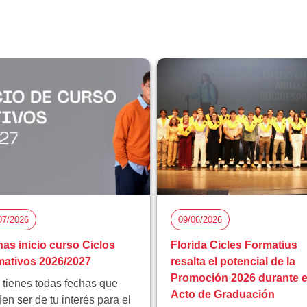
07/2026
09/06/2026
as inicio curso Ciclos
Florida Cicles Formatius
ativos 2026/2027
resalta el potencial de la
Promoción 2026 durante e
 tienes todas fechas que
Acto de Graduación
en ser de tu interés para el