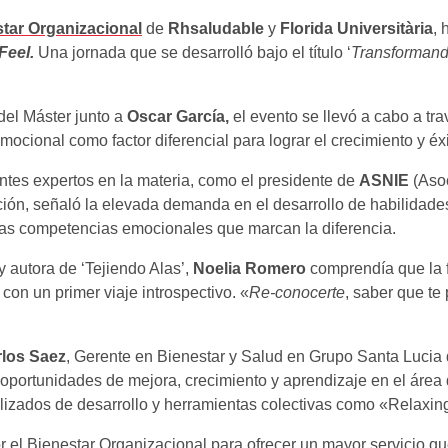
star Organizacional
de
Rhsaludable
y
Florida Universitària
, 
Feel.
Una jornada que se desarrolló bajo el título ‘
Transformando
del Máster junto a
Oscar García,
el evento se llevó a cabo a tr
mocional como factor diferencial para lograr el crecimiento y éx
antes expertos en la materia, como el presidente de
ASNIE
(Aso
ión, señaló la elevada demanda en el desarrollo de habilidades
 las competencias emocionales que marcan la diferencia.
y autora de ‘Tejiendo Alas’,
Noelia Romero
comprendía que la f
on un primer viaje introspectivo. «
Re-conocerte
, saber que te
los Saez
, Gerente en Bienestar y Salud en Grupo Santa Lucia
portunidades de mejora, crecimiento y aprendizaje en el área 
zados de desarrollo y herramientas colectivas como «Relaxing 
 el Bienestar Organizacional para ofrecer un mayor servicio qu