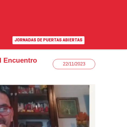
star Organizacional
JORNADAS DE PUERTAS ABIERTAS
EN
|
VA
uda
Campus virtual
VI Encuentro
22/11/2023