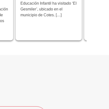
Educación Infantil ha visitado ‘El
Florida Cic
ación
Gesmiler’, ubicado en el
participa e
de
municipio de Cotes. […]
educativo 
los
programa 
centrado en
innovación