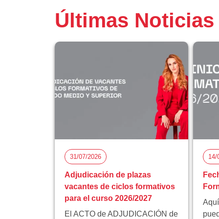
Últimas Noticias
31/07/2026
14/
Adjudicación de plazas
Fech
vacantes de ciclos formativos
Form
para el curso 2026/2027
Aquí
El ACTO de ADJUDICACIÓN de
pued