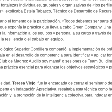
 fortalezas individuales, grupales y organizativas de «los perfi
ias», explicaba Estela Tabasco, Técnico de Desarrollo de Rec
ario el fomento de la participación. «Todos debemos ser parte 
 que exponía la práctica que lleva a cabo Green Company. Una 
 la información a los equipos y personal a su cargo a través 
a resiliencia o el trabajo en equipo.
nológico Superior Cordillera compartió la implementación de prá
ja en el desarrollo de competencia para identificar y aplicar fo
‘Club de Madres: Auxilio soy mamá’ o sesiones de Team Building
a práctica esencial para alcanzar los objetivos estratégicos y 
iosidad,
Teresa Viejo
, fue la encargada de cerrar el seminario d
xperta en Indagación Apreciativa, resaltaba esta técnica como 
ción y la promoción de la inteligencia colectiva para indagar e