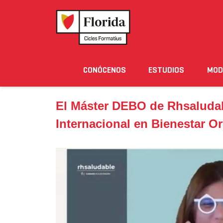
Home
›
Noticias
›
El Máster DEBO de Rhsaludable y
CONÓCENOS
ESTUDIOS
MOD
Noticias
Eventos
Blog
Solicita Informació
El Máster DEBO de Rhsaludabl
Internacional en Bienestar O