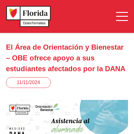
El Área de Orientación y Bienestar
– OBE ofrece apoyo a sus
estudiantes afectados por la DANA
11/11/2024