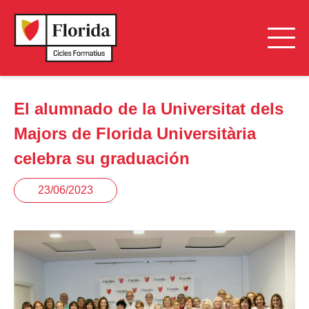
El alumnado de la Universitat dels
Majors de Florida Universitària
celebra su graduación
23/06/2023