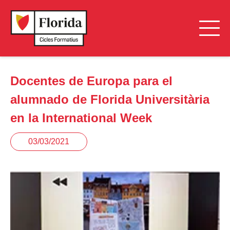
Docentes de Europa para el
alumnado de Florida Universitària
en la International Week
03/03/2021