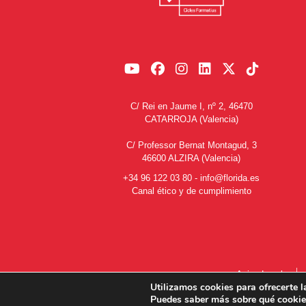
C/ Rei en Jaume I, nº 2, 46470
CATARROJA (Valencia)
C/ Professor Bernat Montagud, 3
46600 ALZIRA (Valencia)
+34 96 122 03 80
-
info@florida.es
Canal ético y de cumplimiento
Aviso Legal
Utilizamos cookies para ofrecerte l
Puedes saber más sobre qué cookies