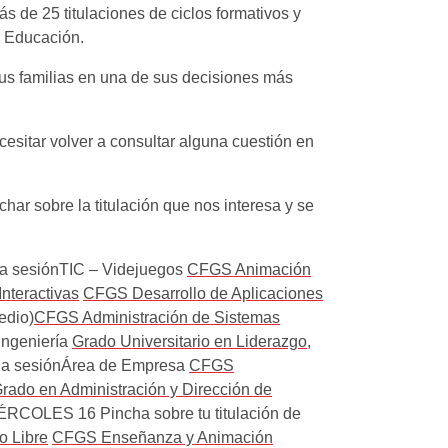
s de 25 titulaciones de ciclos formativos y
 y Educación.
sus familias en una de sus decisiones más
sitar volver a consultar alguna cuestión en
har sobre la titulación que nos interesa y se
 la sesiónTIC – Videjuegos
CFGS Animación
nteractivas
CFGS Desarrollo de Aplicaciones
edio)
CFGS Administración de Sistemas
Ingeniería
Grado Universitario en Liderazgo,
e la sesiónÁrea de Empresa
CFGS
rado en Administración y Dirección de
RCOLES 16 Pincha sobre tu titulación de
o Libre
CFGS Enseñanza y Animación