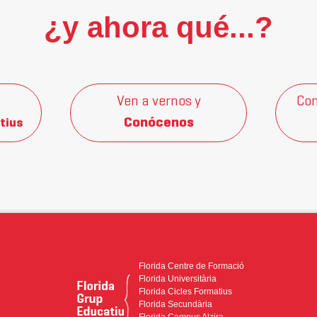
¿y ahora qué...?
Ven a vernos y
Con
Conócenos
tius
Florida Centre de Formació
Florida Universitària
Florida Cicles Formatius
Florida Secundària
Florida Campus Alzira