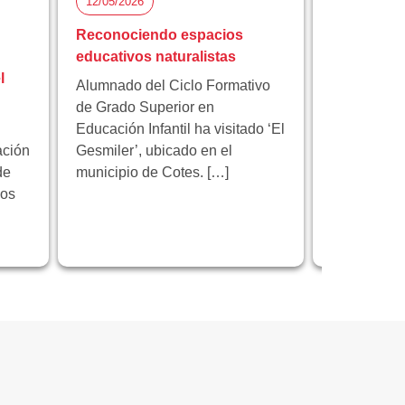
12/05/2026
05/05/2026
Reconociendo espacios
Florida Ci
educativos naturalistas
participa 
l
proyecto 
Alumnado del Ciclo Formativo
innovación
de Grado Superior en
Educación Infantil ha visitado ‘El
Florida Cic
ación
Gesmiler’, ubicado en el
participa e
de
municipio de Cotes. […]
educativo 
los
programa 
centrado en
innovación