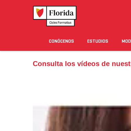
Home
›
Noticias
›
Consulta los vídeos de nuestra
CONÓCENOS
ESTUDIOS
MOD
Noticias
Eventos
Blog
Solicita Informació
Consulta los vídeos de nuest