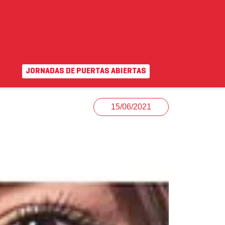
JORNADAS DE PUERTAS ABIERTAS
EN
|
VA
uda
Campus virtual
15/06/2021