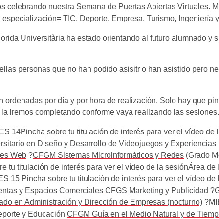
os celebrando nuestra Semana de Puertas Abiertas Virtuales. Má
e especialización= TIC, Deporte, Empresa, Turismo, Ingeniería
lorida Universitària ha estado orientando al futuro alumnado y 
as personas que no han podido asisitr o han asistido pero nece
n ordenadas por día y por hora de realización. Solo hay que pinc
la la iremos completando conforme vaya realizando las sesiones.
14Pincha sobre tu titulación de interés para ver el vídeo de
sitario en Diseño y Desarrollo de Videojuegos y Experiencias I
nes Web
?
CFGM Sistemas Microinformáticos y Redes
(Grado M
u titulación de interés para ver el vídeo de la sesiónÁrea de 
15 Pincha sobre tu titulación de interés para ver el vídeo d
ntas y Espacios Comerciales
CFGS Marketing y Publicidad
?G
ado en Administración y Dirección de Empresas (nocturno)
?MIÉ
Deporte y Educación
CFGM Guía en el Medio Natural y de Tiemp