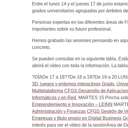
Entre el lunes 14 y el jueves 17 de junio estam
grados universitarios agrupadas por ámbitos d
Personas expertas en las diferentes áreas de F
importantes sobre su futuro profesional.
Hemos grabado las sesiones pensando en aquell
concreto.
Se pueden consultar en la siguiente tabla. Está
abrirá el vídeo con toda la información. La tab
?DÍADe 17 a 18??De 18 a 19?De 19 a 20 LUNES 
3D, juegos y entornos interactivos
Grado Univer
Multiplataforma
CFGS Desarrollo de Aplicacio
Informáticos y en Red
MARTES 15 Pincha sobre t
Emprendemiento e Innovación – LEINN
MARTES 
Administración y Finanzas
CFGS Gestión de Ve
Empresas y título propio en Digital Business
Gr
interés para ver el vídeo de la sesiónÁrea de 