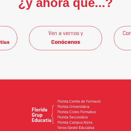
¿y ahora qué...?
Ven a vernos y
Con
Conócenos
tius
Florida Centre de Formació
Florida Universitària
Florida Cicles Formatius
Florida Secundària
Florida Campus Alzira
Ninos Gestió Educativa