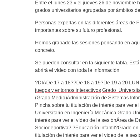
Entre el lunes 23 y el jueves 26 de noviembre 
grados universitarios agrupadas por ámbitos d
Personas expertas en las diferentes áreas de F
importantes sobre su futuro profesional.
Hemos grabado las sesiones pensando en aquell
concreto.
Se pueden consultar en la siguiente tabla. Está
abrirá el vídeo con toda la información.
?DÍADe 17 a 18??De 18 a 19?De 19 a 20 LUNES 2
juegos y entornos interactivos
Grado Universita
(Grado Medio)
Administración de Sistemas Info
Pincha sobre tu titulación de interés para ver e
Universitario en Ingeniería Mecánica
Grado Univ
interés para ver el vídeo de la sesiónÁrea de 
Sociodeportiva?
?
Educación Infantil
?
Grado en 
titulación de interés para ver el vídeo de la s