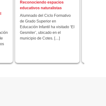
Reconociendo espacios
Florida Ci
educativos naturalistas
participa 
l
proyecto 
Alumnado del Ciclo Formativo
innovación
de Grado Superior en
Educación Infantil ha visitado ‘El
Florida Cic
ación
Gesmiler’, ubicado en el
participa e
de
municipio de Cotes. […]
educativo 
los
programa 
centrado en
innovación