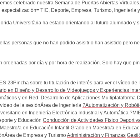
hemos celebrado nuestra Semana de Puertas Abiertas Virtuales. 
e especialización= TIC, Deporte, Empresa, Turismo, Ingeniería
lorida Universitària ha estado orientando al futuro alumnado y 
as personas que no han podido asisitr o han asistido pero nece
n ordenadas por día y por hora de realización. Solo hay que pinc
3Pincha sobre tu titulación de interés para ver el vídeo de 
rio en Diseño y Desarrollo de Videojuegos y Experiencias Inter
rmáticos y en Red
Desarrollo de Aplicaciones Multiplataforma
D
l vídeo de la sesiónÁrea de Ingeniería
?Automatización y Robótic
ersitario en Ingeniería Electrónica Industrial y Automática
?MIÉ
Deporte y Educación
Conducción de Actividades Físico Deportiva
Maestro/a en Educación Infantil
Grado en Maestro/a en Educaci
esiónÁrea de Empresa y Turismo
Administración y Finanzas
Gesti