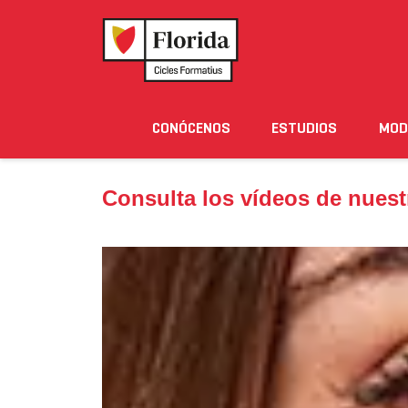
Home
›
Noticias
›
Consulta los vídeos de nuestra
CONÓCENOS
ESTUDIOS
MOD
Noticias
Eventos
Blog
Solicita Informació
Consulta los vídeos de nuest