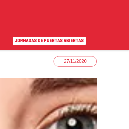
JORNADAS DE PUERTAS ABIERTAS
EN
|
VA
uda
Campus virtual
27/11/2020