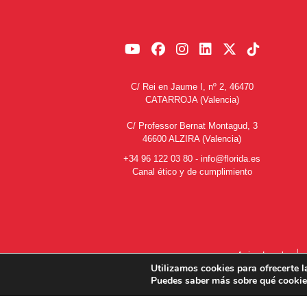
C/ Rei en Jaume I, nº 2, 46470
CATARROJA (Valencia)
C/ Professor Bernat Montagud, 3
46600 ALZIRA (Valencia)
+34 96 122 03 80
-
info@florida.es
Canal ético y de cumplimiento
Aviso Legal
Utilizamos cookies para ofrecerte l
Puedes saber más sobre qué cookies