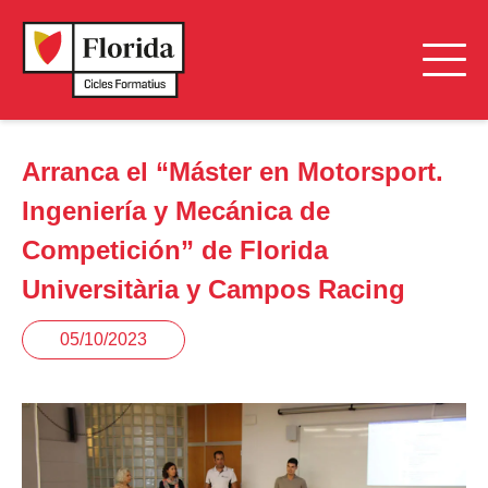
Arranca el “Máster en Motorsport.
Ingeniería y Mecánica de
Competición” de Florida
Universitària y Campos Racing
05/10/2023