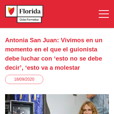
Antonia San Juan: Vivimos en un
momento en el que el guionista
debe luchar con ‘esto no se debe
decir’, ‘esto va a molestar
18/09/2020