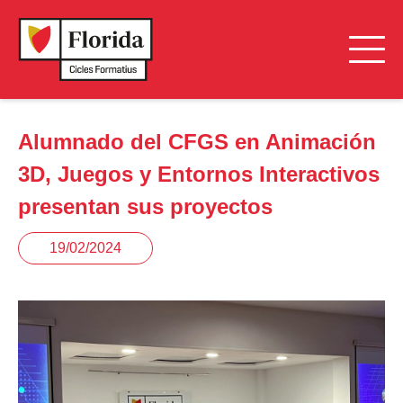
Alumnado del CFGS en Animación
3D, Juegos y Entornos Interactivos
presentan sus proyectos
19/02/2024