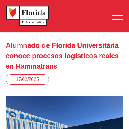
Alumnado de Florida Universitària
conoce procesos logísticos reales
en Raminatrans
17/02/2025