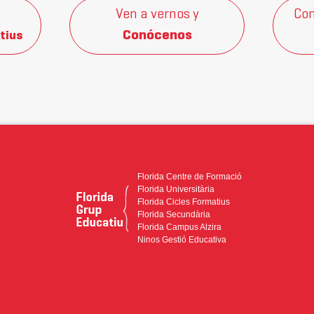
Ven a vernos y
Con
Conócenos
tius
Florida Centre de Formació
Florida Universitària
Florida Cicles Formatius
Florida Secundària
Florida Campus Alzira
Ninos Gestió Educativa