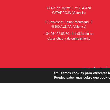
C/ Rei en Jaume I, nº 2, 46470
CATARROJA (Valencia)
C/ Professor Bernat Montagud, 3
46600 ALZIRA (Valencia)
+34 96 122 03 80
-
info@florida.es
Canal ético y de cumplimiento
Aviso Legal
Utilizamos cookies para ofrecerte l
Puedes saber más sobre qué cookies