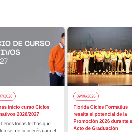
07/2026
09/06/2026
as inicio curso Ciclos
Florida Cicles Formatius
ativos 2026/2027
resalta el potencial de la
Promoción 2026 durante e
 tienes todas fechas que
Acto de Graduación
en ser de tu interés para el