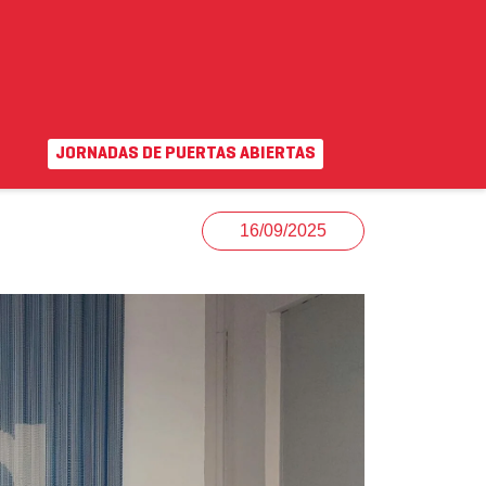
JORNADAS DE PUERTAS ABIERTAS
EN
|
VA
uda
Campus virtual
16/09/2025