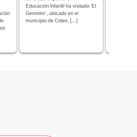
Educación Infantil ha visitado ‘El
Florida Cic
ación
Gesmiler’, ubicado en el
participa e
de
municipio de Cotes. […]
educativo 
los
programa 
centrado en
innovación