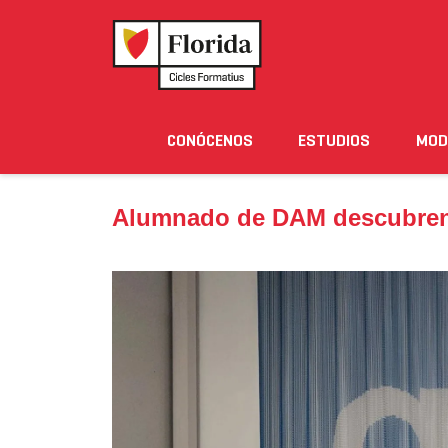
Home
›
Noticias
›
Alumnado de DAM descubren em
CONÓCENOS
ESTUDIOS
MOD
Noticias
Eventos
Blog
Solicita Informació
Alumnado de DAM descubren 