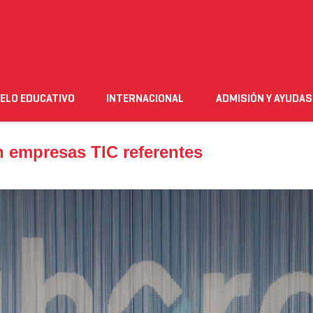
presas TIC referentes
ELO EDUCATIVO
INTERNACIONAL
ADMISIÓN Y AYUDAS
n
Empleo
Futuro alumnado
Estudiante
Necesito ay
empresas TIC referentes