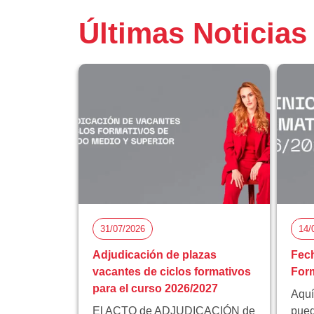
Últimas Noticias
31/07/2026
14/
Adjudicación de plazas
Fech
vacantes de ciclos formativos
Form
para el curso 2026/2027
Aquí
El ACTO de ADJUDICACIÓN de
pued