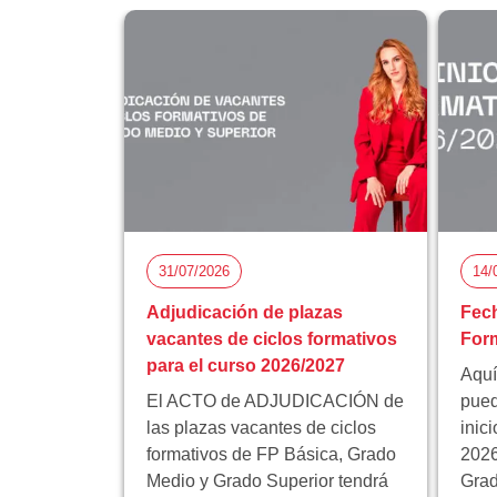
31/07/2026
14/
Adjudicación de plazas
Fech
vacantes de ciclos formativos
Form
para el curso 2026/2027
Aquí
El ACTO de ADJUDICACIÓN de
pued
las plazas vacantes de ciclos
inic
formativos de FP Básica, Grado
2026
Medio y Grado Superior tendrá
Grad