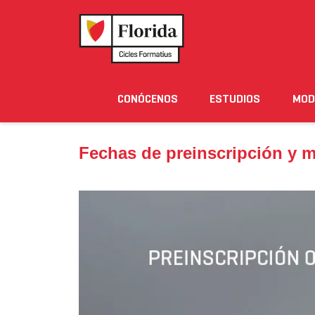
Home
›
Noticias
›
Fechas de preinscripción y matr
CONÓCENOS
ESTUDIOS
MOD
Noticias
Eventos
Blog
Solicita Informació
Fechas de preinscripción y m