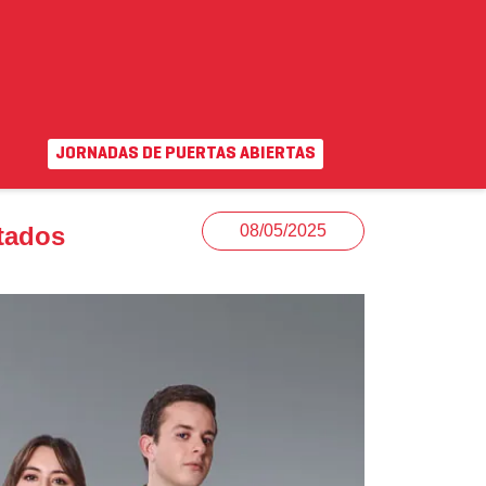
JORNADAS DE PUERTAS ABIERTAS
EN
|
VA
uda
Campus virtual
rtados
08/05/2025