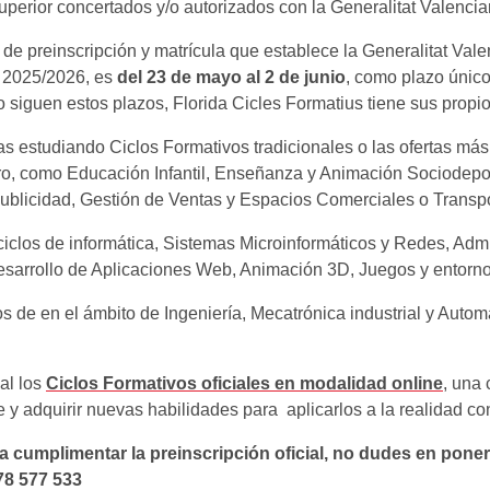
perior concertados y/o autorizados con la Generalitat Valencia
de preinscripción y matrícula que establece la Generalitat Valenc
o 2025/2026, es
del 23 de mayo al 2 de junio
, como plazo único
o siguen estos plazos, Florida Cicles Formatius tiene sus propi
 estudiando Ciclos Formativos tradicionales o las ofertas más 
ro, como Educación Infantil, Enseñanza y Animación Sociodepor
Publicidad, Gestión de Ventas y Espacios Comerciales o Transpo
os ciclos de informática, Sistemas Microinformáticos y Redes, Ad
esarrollo de Aplicaciones Web, Animación 3D, Juegos y entorno
os de en el ámbito de Ingeniería, Mecatrónica industrial y Autom
al los
Ciclos Formativos oficiales en modalidad online
, una 
y adquirir nuevas habilidades para aplicarlos a la realidad co
a cumplimentar la preinscripción oficial, no dudes en pone
78 577 533