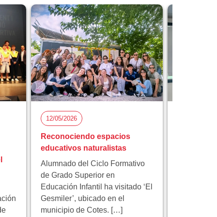
12/05/2026
05/05/2026
Reconociendo espacios
Florida Ci
educativos naturalistas
participa 
l
proyecto 
Alumnado del Ciclo Formativo
innovación
de Grado Superior en
Educación Infantil ha visitado ‘El
Florida Cic
ación
Gesmiler’, ubicado en el
participa e
de
municipio de Cotes. […]
educativo 