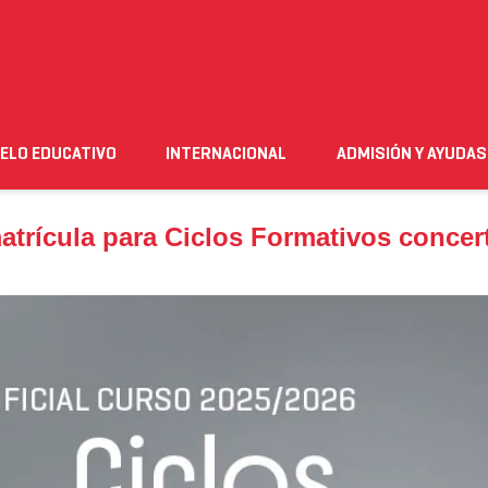
ícula para Ciclos Formativos concertados
ELO EDUCATIVO
INTERNACIONAL
ADMISIÓN Y AYUDAS
n
Empleo
Futuro alumnado
Estudiante
Necesito ay
atrícula para Ciclos Formativos conce